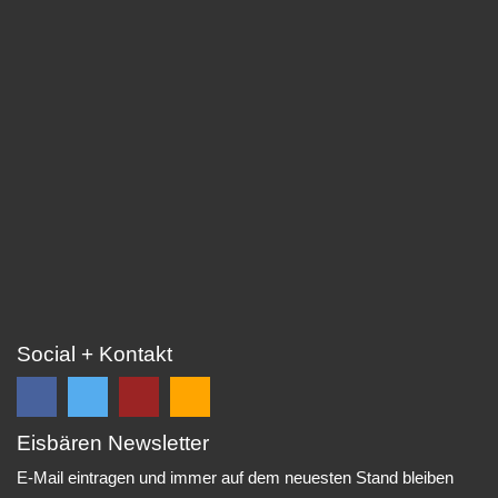
Social + Kontakt
Eisbären Newsletter
Folge
Folge
EC
Falls
uns
uns
Eisbären
Du
E-Mail eintragen und immer auf dem neuesten Stand bleiben
auf
auf
Eppelheim
unsere