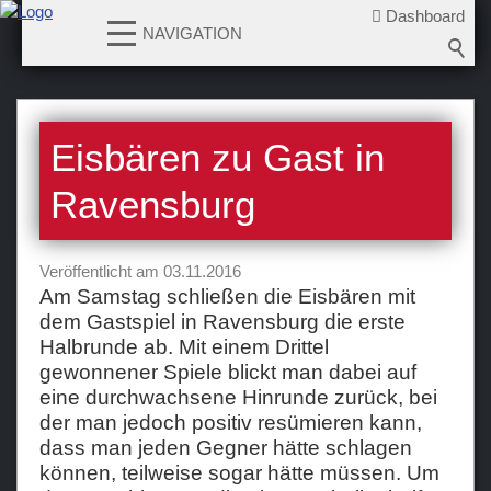
Dashboard
NAVIGATION
News
Eisbären zu Gast in
2026-2027
2025-2026
Ravensburg
2024-2025
2023-2024
Veröffentlicht am 03.11.2016
2022-2023
Am Samstag schließen die Eisbären mit
dem Gastspiel in Ravensburg die erste
2021-2022
Halbrunde ab. Mit einem Drittel
2020-2021
gewonnener Spiele blickt man dabei auf
2019-2020
eine durchwachsene Hinrunde zurück, bei
der man jedoch positiv resümieren kann,
2018-2019
dass man jeden Gegner hätte schlagen
2017-2018
können, teilweise sogar hätte müssen. Um
2016-2017