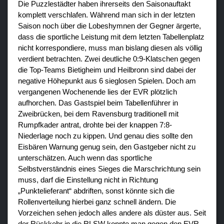
Die Puzzlestädter haben ihrerseits den Saisonauftakt
komplett verschlafen. Während man sich in der letzten
Saison noch über die Lobeshymnen der Gegner ärgerte,
dass die sportliche Leistung mit dem letzten Tabellenplatz
nicht korrespondiere, muss man bislang diesen als völlig
verdient betrachten. Zwei deutliche 0:9-Klatschen gegen
die Top-Teams Bietigheim und Heilbronn sind dabei der
negative Höhepunkt aus 6 sieglosen Spielen. Doch am
vergangenen Wochenende lies der EVR plötzlich
aufhorchen. Das Gastspiel beim Tabellenführer in
Zweibrücken, bei dem Ravensburg traditionell mit
Rumpfkader antrat, drohte bei der knappen 7:8-
Niederlage noch zu kippen. Und genau dies sollte den
Eisbären Warnung genug sein, den Gastgeber nicht zu
unterschätzen. Auch wenn das sportliche
Selbstverständnis eines Sieges die Marschrichtung sein
muss, darf die Einstellung nicht in Richtung
„Punktelieferant“ abdriften, sonst könnte sich die
Rollenverteilung hierbei ganz schnell ändern. Die
Vorzeichen sehen jedoch alles andere als düster aus. Seit
der Rückkehr in die RLSW konnte man gegen den EVR