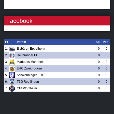
Facebook
Pl
Verein
Sp
Pkt
1.
Eisbären Eppelheim
0
0
2.
Heilbronner EC
0
0
3.
Maddogs Mannheim
0
0
4.
EHC Zweibrücken
0
0
5.
Schwenninger ERC
0
0
6.
TSG Reutlingen
0
0
7.
CfR Pforzheim
0
0