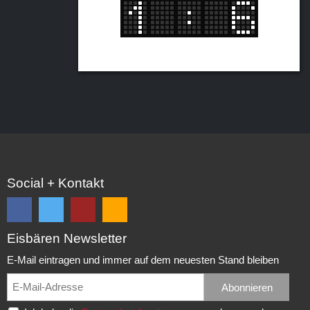
Social + Kontakt
Eisbären Newsletter
Folge
Folge
EC
Falls
uns
uns
Eisbären
Du
E-Mail eintragen und immer auf dem neuesten Stand bleiben
auf
auf
Eppelheim
unsere
Facebook
Twitter
News,
Abonnieren
Rudolf-
und
und
Spielberichte,
Diesel-