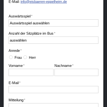
E-Mail:
nf
sb
r
n-
pp
lh
m
d
Auswärtsspiel
*
Anzahl der Sitzplätze im Bus
*
Anrede
*
Frau
Herr
Vorname
*
Nachname
*
E-Mail
*
Mitteilung
*