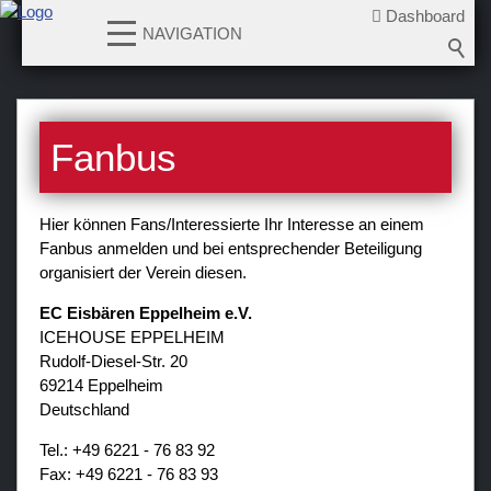
Dashboard
NAVIGATION
News
Fanbus
Teams
Verein
Hier können Fans/Interessierte Ihr Interesse an einem
Fanbus anmelden und bei entsprechender Beteiligung
Sponsoren / Partner
organisiert der Verein diesen.
Fanzone
EC Eisbären Eppelheim e.V.
Bildergalerien
ICEHOUSE EPPELHEIM
Rudolf-Diesel-Str. 20
Fanbus
69214 Eppelheim
Newsletter
Deutschland
Tel.: +49 6221 - 76 83 92
Fax: +49 6221 - 76 83 93