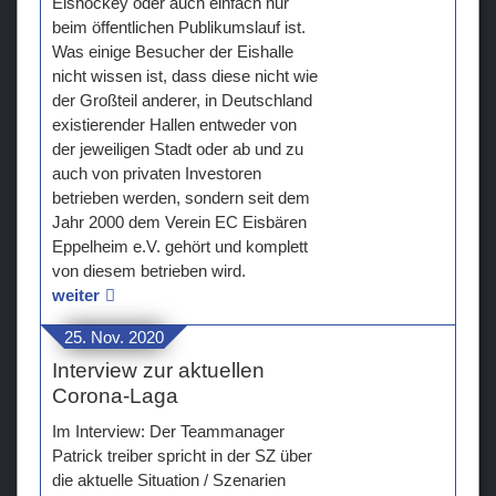
Eishockey oder auch einfach nur
beim öffentlichen Publikumslauf ist.
Teams
Was einige Besucher der Eishalle
nicht wissen ist, dass diese nicht wie
Verein
der Großteil anderer, in Deutschland
existierender Hallen entweder von
Sponsoren / Partner
der jeweiligen Stadt oder ab und zu
auch von privaten Investoren
Fanzone
betrieben werden, sondern seit dem
Jahr 2000 dem Verein EC Eisbären
Eppelheim e.V. gehört und komplett
von diesem betrieben wird.
weiter
25. Nov. 2020
Interview zur aktuellen
Corona-Laga
Im Interview: Der Teammanager
Patrick treiber spricht in der SZ über
die aktuelle Situation / Szenarien