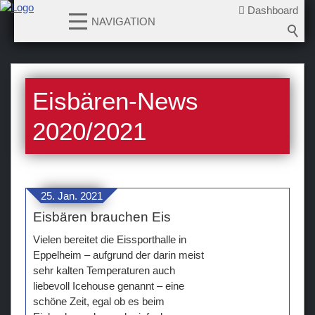
Dashboard
NAVIGATION
News
Eisbären-News
2026-2027
2025-2026
2020/2021
2024-2025
2023-2024
2022-2023
25. Jan. 2021
2021-2022
Eisbären brauchen Eis
2020-2021
Vielen bereitet die Eissporthalle in
2019-2020
Eppelheim – aufgrund der darin meist
sehr kalten Temperaturen auch
2018-2019
liebevoll Icehouse genannt – eine
2017-2018
schöne Zeit, egal ob es beim
2016-2017