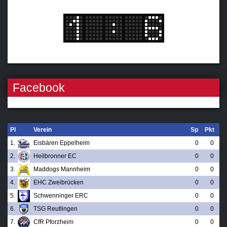
Facebook
Pl
Verein
Sp
Pkt
1.
Eisbären Eppelheim
0
0
2.
Heilbronner EC
0
0
3.
Maddogs Mannheim
0
0
4.
EHC Zweibrücken
0
0
5.
Schwenninger ERC
0
0
6.
TSG Reutlingen
0
0
7.
CfR Pforzheim
0
0