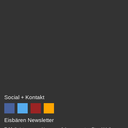
Social + Kontakt
Eisbären Newsletter
Folge
Folge
EC
Falls
uns
uns
Eisbären
Du