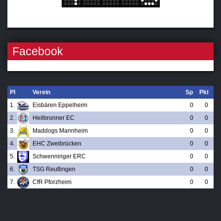
Facebook
Pl
Verein
Sp
Pkt
1.
Eisbären Eppelheim
0
0
2.
Heilbronner EC
0
0
3.
Maddogs Mannheim
0
0
4.
EHC Zweibrücken
0
0
5.
Schwenninger ERC
0
0
6.
TSG Reutlingen
0
0
7.
CfR Pforzheim
0
0