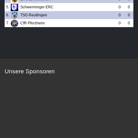
5.
Schwenninger ERC
0
0
6.
TSG Reutlingen
0
0
7.
CfR Pforzheim
0
0
Unsere Sponsoren