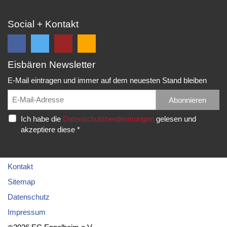
Social + Kontakt
Eisbären Newsletter
Folge
Folge
EC
Falls
uns
uns
Eisbären
Du
E-Mail eintragen und immer auf dem neuesten Stand bleiben
auf
auf
Eppelheim
unsere
Facebook
Twitter
News,
Abonnieren
Rudolf-
und
und
Spielberichte,
Diesel-
Ich habe die
Datenschutzbestimmungen
gelesen und
erhalte
erhalte
etc.
Str.
akzeptiere diese *
die
die
als
20
neuesten
neuesten
RSS
69214
Infos.
Infos.
abonnieren
Eppelheim
möchtest...
Kontakt
Telefon:
Sitemap
06221
Datenschutz
–
Impressum
76
83