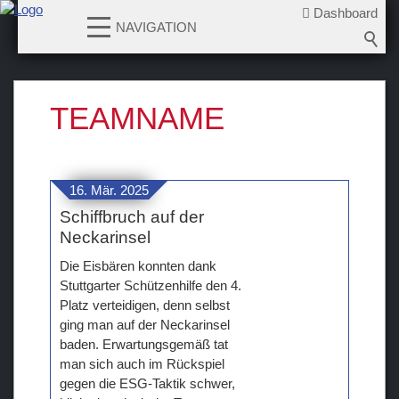
Dashboard
NAVIGATION
News
TEAMNAME
Teams
Verein
16. Mär. 2025
Sponsoren / Partner
Schiffbruch auf der
Neckarinsel
Fanzone
Die Eisbären konnten dank
Stuttgarter Schützenhilfe den 4.
Platz verteidigen, denn selbst
ging man auf der Neckarinsel
baden. Erwartungsgemäß tat
man sich auch im Rückspiel
gegen die ESG-Taktik schwer,