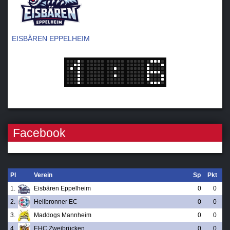
EISBÄREN EPPELHEIM
Facebook
Pl
Verein
Sp
Pkt
1.
Eisbären Eppelheim
0
0
2.
Heilbronner EC
0
0
3.
Maddogs Mannheim
0
0
4.
EHC Zweibrücken
0
0