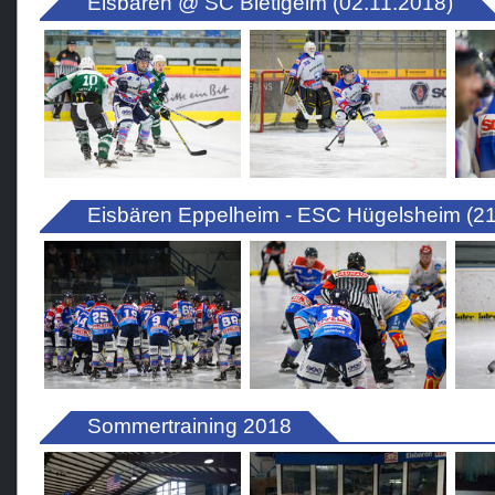
Eisbären @ SC Bietigeim (02.11.2018)
Eisbären Eppelheim - ESC Hügelsheim (21
Sommertraining 2018