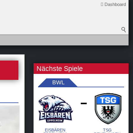
Dashboard
Nächste Spiele
BWL
-
EISBÄREN
TSG