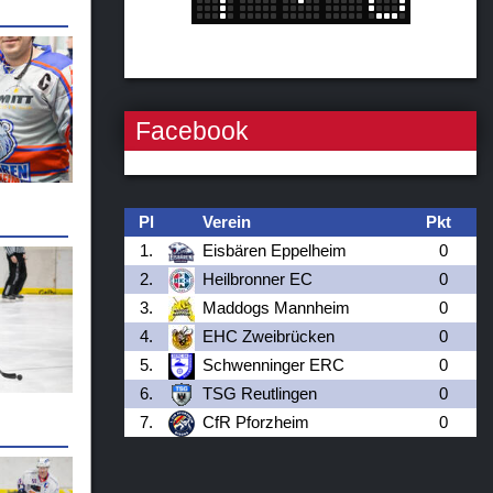
Facebook
Pl
Verein
Pkt
1.
Eisbären Eppelheim
0
2.
Heilbronner EC
0
3.
Maddogs Mannheim
0
4.
EHC Zweibrücken
0
5.
Schwenninger ERC
0
6.
TSG Reutlingen
0
7.
CfR Pforzheim
0