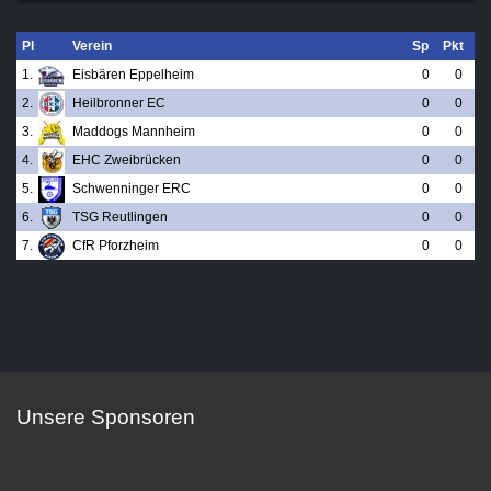
Pl
Verein
Sp
Pkt
1.
Eisbären Eppelheim
0
0
2.
Heilbronner EC
0
0
3.
Maddogs Mannheim
0
0
4.
EHC Zweibrücken
0
0
5.
Schwenninger ERC
0
0
6.
TSG Reutlingen
0
0
7.
CfR Pforzheim
0
0
Unsere Sponsoren