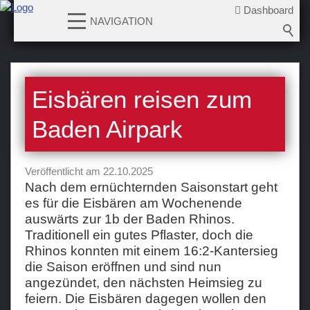
Dashboard
NAVIGATION
News
Eisbären reisen zum
2026-2027
2025-2026
Baden Airpark
2024-2025
2023-2024
Veröffentlicht am 22.10.2025
2022-2023
Nach dem ernüchternden Saisonstart geht
es für die Eisbären am Wochenende
2021-2022
auswärts zur 1b der Baden Rhinos.
2020-2021
Traditionell ein gutes Pflaster, doch die
2019-2020
Rhinos konnten mit einem 16:2-Kantersieg
die Saison eröffnen und sind nun
2018-2019
angezündet, den nächsten Heimsieg zu
2017-2018
feiern. Die Eisbären dagegen wollen den
2016-2017