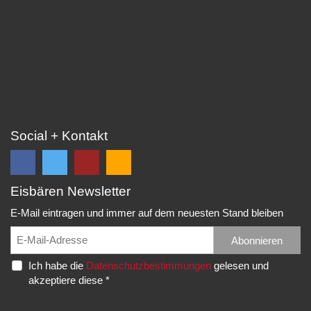
Social + Kontakt
Eisbären Newsletter
Folge
Folge
EC
Falls
uns
uns
Eisbären
Du
E-Mail eintragen und immer auf dem neuesten Stand bleiben
auf
auf
Eppelheim
unsere
Facebook
Twitter
News,
Abonnieren
Rudolf-
und
und
Spielberichte,
Diesel-
Ich habe die
Datenschutzbestimmungen
gelesen und
erhalte
erhalte
etc.
Str.
akzeptiere diese *
die
die
als
20
neuesten
neuesten
RSS
69214